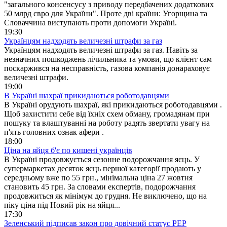
"загального консенсусу з приводу передбачених додаткових
50 млрд євро для України". Проте дві країни: Угорщина та
Словаччина виступають проти допомоги Україні.
19:30
Українцям надходять величезні штрафи за газ
Українцям надходять величезні штрафи за газ. Навіть за
незначних пошкоджень лічильника та умови, що клієнт сам
поскаржився на несправність, газова компанія донараховує
величезні штрафи.
19:00
В Україні шахраї прикидаються роботодавцями
В Україні орудують шахраї, які прикидаються роботодавцями .
Щоб захистити себе від їхніх схем обману, громадянам при
пошуку та влаштуванні на роботу радять звертати увагу на
п'ять головних ознак афери .
18:00
Ціна на яйця б'є по кишені українців
В Україні продовжується сезонне подорожчання яєць. У
супермаркетах десяток яєць першої категорії продають у
середньому вже по 55 грн., мінімальна ціна 27 жовтня
становить 45 грн. За словами експертів, подорожчання
продовжиться як мінімум до грудня. Не виключено, що на
піку ціна під Новий рік на яйця...
17:30
Зеленський підписав закон про довічний статус РЕР