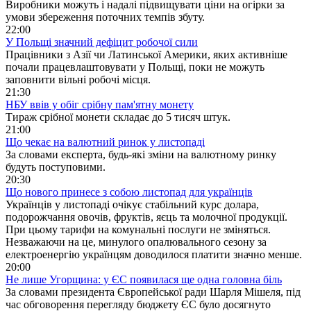
Виробники можуть і надалі підвищувати ціни на огірки за
умови збереження поточних темпів збуту.
22:00
У Польщі значний дефіцит робочої сили
Працівники з Азії чи Латинської Америки, яких активніше
почали працевлаштовувати у Польщі, поки не можуть
заповнити вільні робочі місця.
21:30
НБУ ввів у обіг срібну пам'ятну монету
Тираж срібної монети складає до 5 тисяч штук.
21:00
Що чекає на валютний ринок у листопаді
За словами експерта, будь-які зміни на валютному ринку
будуть поступовими.
20:30
Що нового принесе з собою листопад для українців
Українців у листопаді очікує стабільний курс долара,
подорожчання овочів, фруктів, яєць та молочної продукції.
При цьому тарифи на комунальні послуги не зміняться.
Незважаючи на це, минулого опалювального сезону за
електроенергію українцям доводилося платити значно менше.
20:00
Не лише Угорщина: у ЄС появилася ще одна головна біль
За словами президента Європейської ради Шарля Мішеля, під
час обговорення перегляду бюджету ЄС було досягнуто