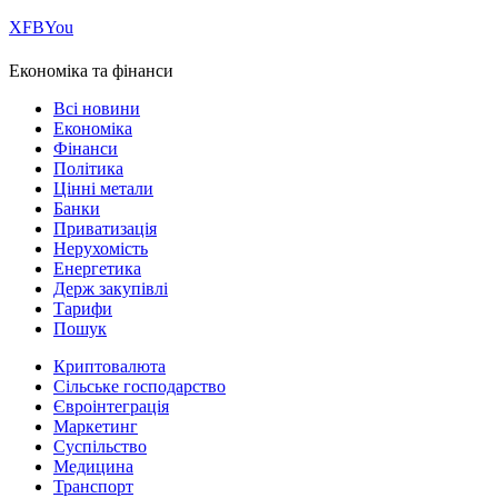
Х
FB
You
Економіка та фінанси
Всі новини
Економіка
Фінанси
Політика
Цінні метали
Банки
Приватизація
Нерухомість
Енергетика
Держ закупівлі
Тарифи
Пошук
Криптовалюта
Сільське господарство
Євроінтеграція
Маркетинг
Суспільство
Медицина
Транспорт