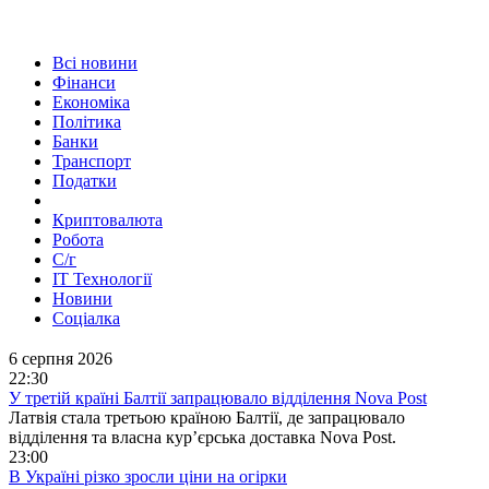
Всі новини
Фінанси
Економіка
Політика
Банки
Транспорт
Податки
Криптовалюта
Робота
С/г
ІТ Технології
Новини
Соціалка
6 серпня 2026
22:30
У третій країні Балтії запрацювало відділення Nova Post
Латвія стала третьою країною Балтії, де запрацювало
відділення та власна кур’єрська доставка Nova Post.
23:00
В Україні різко зросли ціни на огірки