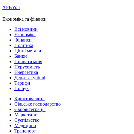
Х
FB
You
Економіка та фінанси
Всі новини
Економіка
Фінанси
Політика
Цінні метали
Банки
Приватизація
Нерухомість
Енергетика
Держ закупівлі
Тарифи
Пошук
Криптовалюта
Сільське господарство
Євроінтеграція
Маркетинг
Суспільство
Медицина
Транспорт