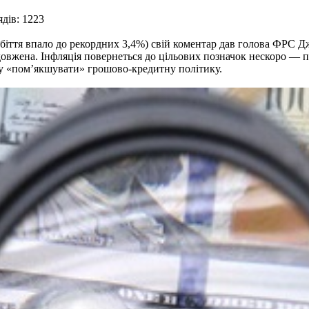
дів: 1223
іття впало до рекордних 3,4%) свій коментар дав голова ФРС Дж
овжена. Інфляція повернеться до цільових позначок нескоро — 
му «пом’якшувати» грошово-кредитну політику.