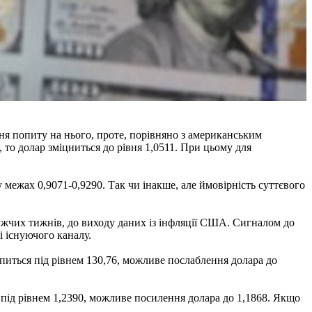
ня попиту на нього, проте, порівняно з американським
то долар зміцниться до рівня 1,0511. При цьому для
 межах 0,9071-0,9290. Так чи інакше, але ймовірність суттєвого
жчих тижнів, до виходу даних із інфляції США. Сигналом до
 існуючого каналу.
питься під рівнем 130,76, можливе послаблення долара до
 під рівнем 1,2390, можливе посилення долара до 1,1868. Якщо