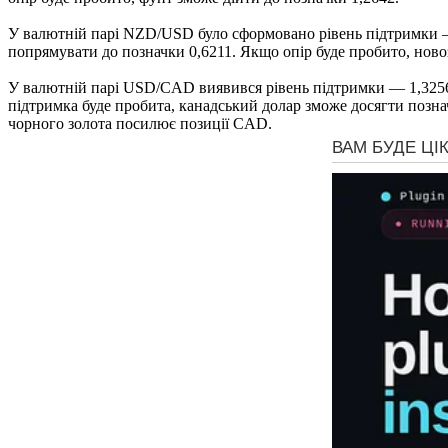
У валютній парі NZD/USD було сформовано рівень підтримки —
попрямувати до позначки 0,6211. Якщо опір буде пробито, ново
У валютній парі USD/CAD виявився рівень підтримки — 1,3256.
підтримка буде пробита, канадський долар зможе досягти позна
чорного золота посилює позиції CAD.