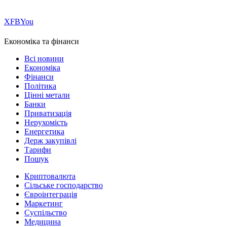
Х
FB
You
Економіка та фінанси
Всі новини
Економіка
Фінанси
Політика
Цінні метали
Банки
Приватизація
Нерухомість
Енергетика
Держ закупівлі
Тарифи
Пошук
Криптовалюта
Сільське господарство
Євроінтеграція
Маркетинг
Суспільство
Медицина