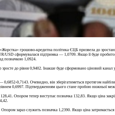
. «Жорстка» грошово-кредитна політика ЄЦБ призвела до зростан
UR/USD сформувалася підтримка — 1,0709. Якщо її буде пробито, 
д позначкою 1,0924.
 зросте до рівня 0,9402. Інакше буде сформовано ціновий канал у
0,6852-0,7143. Очевидно, він зберігатиметься протягом найбли
рівнем 0,6997. Підтвердженням цього стане пробою нижньої межі
28,41. Опором тепер виступає позначка 132,83. Якщо ціна закрі
4,42.
 Опором зараз служить позначка 1,2390. Якщо ціна затримається