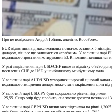
Про це повідомляє Андрій Гойлов, аналітик RoboForex.
EUR відкотився від максимальних позначок останніх 5 місяців
доларом, він все ще залишається «слабким». У валютній парі E
подальшого зростання котирування EUR повинні залишатися на
У разі закріплення пари USD/CHF вище за відмітку 0,9290 долар
посилення CHF до USD у найближчому майбутньому мала.
У валютній парі AUD/USD утворився широкий ціновий канал — 
подальшого зміцнення долара може стати закріплення ціни під 
У валютній парі USDJPY було сформовано рівень підтримки — 1
125,55. Якщо опір буде пробито, єна зможе досягти позначки 13
У валютній парі GBP/USD виявилася підтримка на рівні 1,2005.
опір буде пробито, фунт зможе дійти до позначки 1,2642.