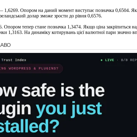
 1,6269. Опором на даний момент виступає позначка 0,6504. Як
зеландський долар зможе зрости до рівня 0,6576.
 Опором тепер стане позначка 1,3474. Якщо ціна закріпиться на
чки 1,3163. На динаміку котирувань цієї валютної пари значно вп