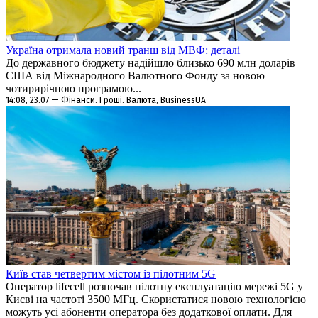
Україна отримала новий транш від МВФ: деталі
До державного бюджету надійшло близько 690 млн доларів
США від Міжнародного Валютного Фонду за новою
чотирирічною програмою...
14:08, 23.07 — Фінанси. Гроші. Валюта, BusinessUA
Київ став четвертим містом із пілотним 5G
Оператор lifecell розпочав пілотну експлуатацію мережі 5G у
Києві на частоті 3500 МГц. Скористатися новою технологією
можуть усі абоненти оператора без додаткової оплати. Для