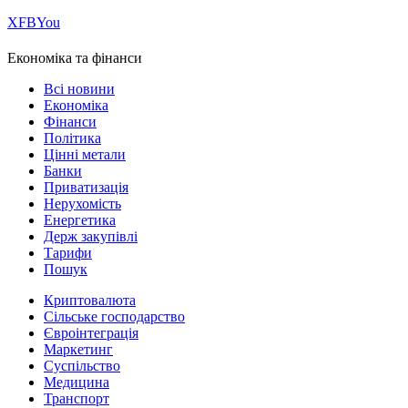
Х
FB
You
Економіка та фінанси
Всі новини
Економіка
Фінанси
Політика
Цінні метали
Банки
Приватизація
Нерухомість
Енергетика
Держ закупівлі
Тарифи
Пошук
Криптовалюта
Сільське господарство
Євроінтеграція
Маркетинг
Суспільство
Медицина
Транспорт