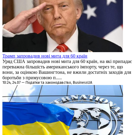
Трамп запровадив нові мита для 60 країн
Уряд США запровадив нові мита для 60 країн, на які припадає
переважна більшість американського імпорту, через те, що
вони, за оцінкою Вашингтона, не вжили достатніх заходів для
боротьби з примусовою п.....
10:24, 24.07 — Податки та законодавство, BusinessUA