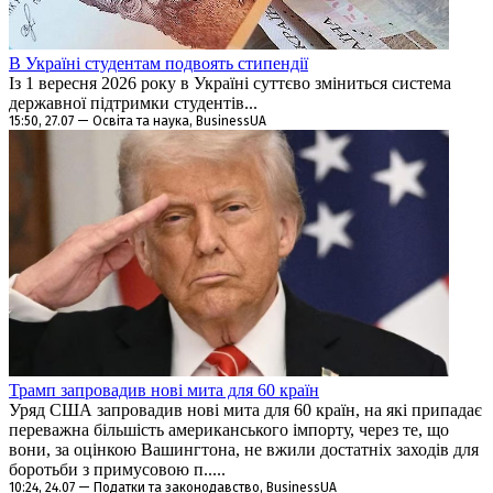
В Україні студентам подвоять стипендії
Із 1 вересня 2026 року в Україні суттєво зміниться система
державної підтримки студентів...
15:50, 27.07 — Освіта та наука, BusinessUA
Трамп запровадив нові мита для 60 країн
Уряд США запровадив нові мита для 60 країн, на які припадає
переважна більшість американського імпорту, через те, що
вони, за оцінкою Вашингтона, не вжили достатніх заходів для
боротьби з примусовою п.....
10:24, 24.07 — Податки та законодавство, BusinessUA