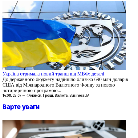
Україна отримала новий транш від МВФ: деталі
До державного бюджету надійшло близько 690 млн доларів
США від Міжнародного Валютного Фонду за новою
чотирирічною програмою...
14:08, 23.07 — Фінанси. Гроші. Валюта, BusinessUA
Варте уваги