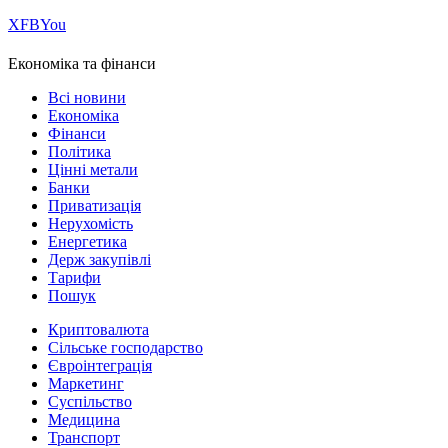
Х
FB
You
Економіка та фінанси
Всі новини
Економіка
Фінанси
Політика
Цінні метали
Банки
Приватизація
Нерухомість
Енергетика
Держ закупівлі
Тарифи
Пошук
Криптовалюта
Сільське господарство
Євроінтеграція
Маркетинг
Суспільство
Медицина
Транспорт