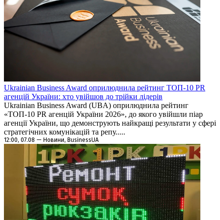
Ukrainian Business Award оприлюднила рейтинг ТОП-10 PR
агенцій України: хто увійшов до трійки лідерів
Ukrainian Business Award (UBA) оприлюднила рейтинг
«ТОП-10 PR агенцій України 2026», до якого увійшли піар
агенції України, що демонструють найкращі результати у сфері
стратегічних комунікацій та репу.....
12:00, 07.08 — Новини, BusinessUA