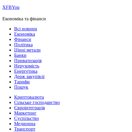
Х
FB
You
Економіка та фінанси
Всі новини
Економіка
Фінанси
Політика
Цінні метали
Банки
Приватизація
Нерухомість
Енергетика
Держ закупівлі
Тарифи
Пошук
Криптовалюта
Сільське господарство
Євроінтеграція
Маркетинг
Суспільство
Медицина
Транспорт