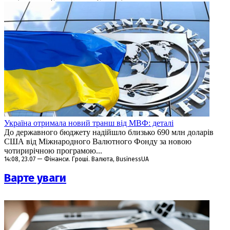
Україна отримала новий транш від МВФ: деталі
До державного бюджету надійшло близько 690 млн доларів
США від Міжнародного Валютного Фонду за новою
чотирирічною програмою...
14:08, 23.07 — Фінанси. Гроші. Валюта, BusinessUA
Варте уваги