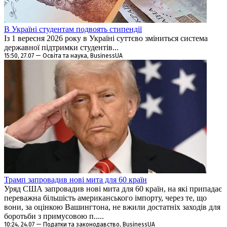
В Україні студентам подвоять стипендії
Із 1 вересня 2026 року в Україні суттєво зміниться система
державної підтримки студентів...
15:50, 27.07 — Освіта та наука, BusinessUA
Трамп запровадив нові мита для 60 країн
Уряд США запровадив нові мита для 60 країн, на які припадає
переважна більшість американського імпорту, через те, що
вони, за оцінкою Вашингтона, не вжили достатніх заходів для
боротьби з примусовою п.....
10:24, 24.07 — Податки та законодавство, BusinessUA