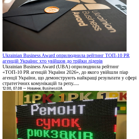
Ukrainian Business Award оприлюднила рейтинг ТОП-10 PR
агенцій України: хто увійшов до трійки лідерів
Ukrainian Business Award (UBA) оприлюднила рейтинг
«ТОП-10 PR агенцій України 2026», до якого увійшли піар
агенції України, що демонструють найкращі результати у сфері
стратегічних комунікацій та репу.....
12:00, 07.08 — Новини, BusinessUA