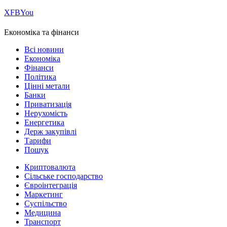
Х
FB
You
Економіка та фінанси
Всі новини
Економіка
Фінанси
Політика
Цінні метали
Банки
Приватизація
Нерухомість
Енергетика
Держ закупівлі
Тарифи
Пошук
Криптовалюта
Сільське господарство
Євроінтеграція
Маркетинг
Суспільство
Медицина
Транспорт