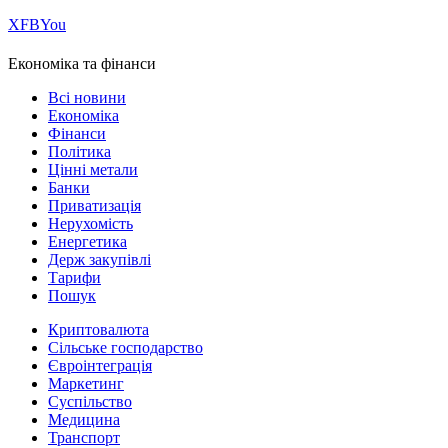
Х
FB
You
Економіка та фінанси
Всі новини
Економіка
Фінанси
Політика
Цінні метали
Банки
Приватизація
Нерухомість
Енергетика
Держ закупівлі
Тарифи
Пошук
Криптовалюта
Сільське господарство
Євроінтеграція
Маркетинг
Суспільство
Медицина
Транспорт