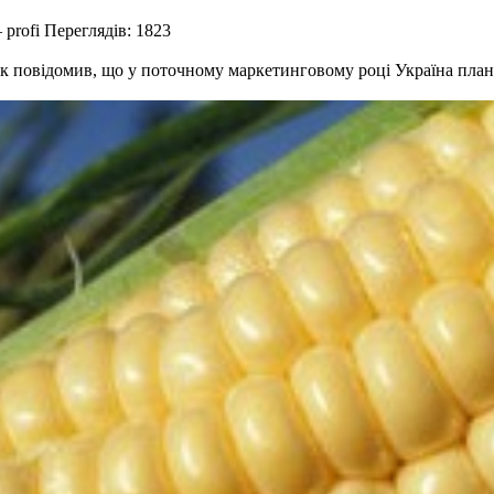
—
profi
Переглядів: 1823
 повідомив, що у поточному маркетинговому році Україна планує