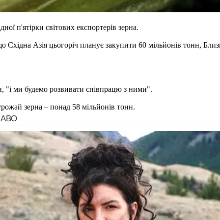
ної п'ятірки світових експортерів зерна.
 Східна Азія цьогоріч планує закупити 60 мільйонів тонн, Близ
, "і ми будемо розвивати співпрацю з ними".
урожай зерна – понад 58 мільйонів тонн.