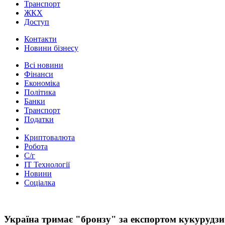
Транспорт
ЖКХ
Доступ
Контакти
Новини бізнесу
Всі новини
Фінанси
Економіка
Політика
Банки
Транспорт
Податки
Криптовалюта
Робота
С/г
ІТ Технології
Новини
Соціалка
Україна тримає "бронзу" за експортом кукурудзи