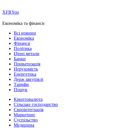
Х
FB
You
Економіка та фінанси
Всі новини
Економіка
Фінанси
Політика
Цінні метали
Банки
Приватизація
Нерухомість
Енергетика
Держ закупівлі
Тарифи
Пошук
Криптовалюта
Сільське господарство
Євроінтеграція
Маркетинг
Суспільство
Медицина