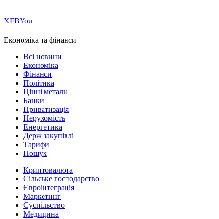
Х
FB
You
Економіка та фінанси
Всі новини
Економіка
Фінанси
Політика
Цінні метали
Банки
Приватизація
Нерухомість
Енергетика
Держ закупівлі
Тарифи
Пошук
Криптовалюта
Сільське господарство
Євроінтеграція
Маркетинг
Суспільство
Медицина