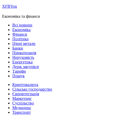
Х
FB
You
Економіка та фінанси
Всі новини
Економіка
Фінанси
Політика
Цінні метали
Банки
Приватизація
Нерухомість
Енергетика
Держ закупівлі
Тарифи
Пошук
Криптовалюта
Сільське господарство
Євроінтеграція
Маркетинг
Суспільство
Медицина
Транспорт