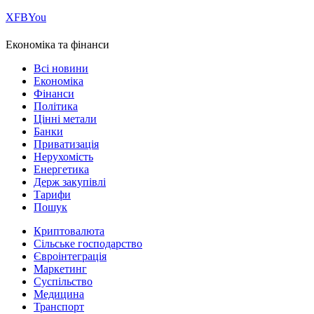
Х
FB
You
Економіка та фінанси
Всі новини
Економіка
Фінанси
Політика
Цінні метали
Банки
Приватизація
Нерухомість
Енергетика
Держ закупівлі
Тарифи
Пошук
Криптовалюта
Сільське господарство
Євроінтеграція
Маркетинг
Суспільство
Медицина
Транспорт