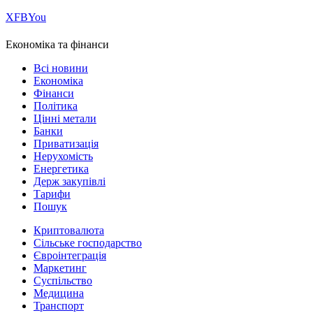
Х
FB
You
Економіка та фінанси
Всі новини
Економіка
Фінанси
Політика
Цінні метали
Банки
Приватизація
Нерухомість
Енергетика
Держ закупівлі
Тарифи
Пошук
Криптовалюта
Сільське господарство
Євроінтеграція
Маркетинг
Суспільство
Медицина
Транспорт