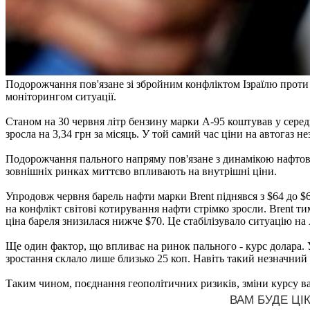
Подорожчання пов'язане зі збройним конфліктом Ізраїлю проти І
моніторингом ситуації.
Станом на 30 червня літр бензину марки А-95 коштував у середнь
зросла на 3,34 грн за місяць. У той самий час ціни на автогаз н
Подорожчання пального напряму пов'язане з динамікою нафтовог
зовнішніх ринках миттєво впливають на внутрішні ціни.
Упродовж червня барель нафти марки Brent піднявся з $64 до $68
на конфлікт світові котирування нафти стрімко зросли. Brent т
ціна бареля знизилася нижче $70. Це стабілізувало ситуацію на
Ще один фактор, що впливає на ринок пального - курс долара. 
зростання склало лише близько 25 коп. Навіть такий незначний
Таким чином, поєднання геополітичних ризиків, зміни курсу ва