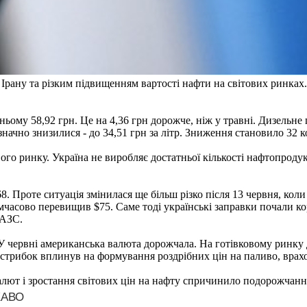
рану та різким підвищенням вартості нафти на світових ринках. 
ому 58,92 грн. Це на 4,36 грн дорожче, ніж у травні. Дизельне па
езначно знизилися - до 34,51 грн за літр. Зниження становило 32 к
о ринку. Україна не виробляє достатньої кількості нафтопродукт
. Проте ситуація змінилася ще більш різко після 13 червня, коли
имчасово перевищив $75. Саме тоді українські заправки почали к
 АЗС.
У червні американська валюта дорожчала. На готівковому ринку д
 стрибок вплинув на формування роздрібних цін на паливо, врахо
лют і зростання світових цін на нафту спричинило подорожчання