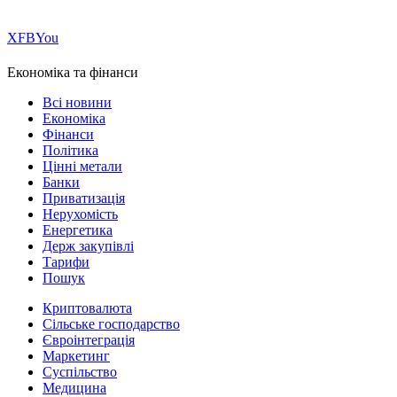
Х
FB
You
Економіка та фінанси
Всі новини
Економіка
Фінанси
Політика
Цінні метали
Банки
Приватизація
Нерухомість
Енергетика
Держ закупівлі
Тарифи
Пошук
Криптовалюта
Сільське господарство
Євроінтеграція
Маркетинг
Суспільство
Медицина