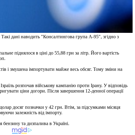
Такі дані наводить "Консалтингова група А-95", згідно з
льне піднялося в ціні до 55,88 грн за літр. Його вартість
оп.
ів і змушена імпортувати майже весь обсяг. Тому зміни на
 Ізраїль розпочав військову кампанію проти Ірану. У відповідь
оригувати ціни догори. Після завершення 12-денної операції
олар досяг позначки у 42 грн. Втім, за підсумками місяця
вуючи залежність від імпорту.
 бензину та дизпалива в Україні.