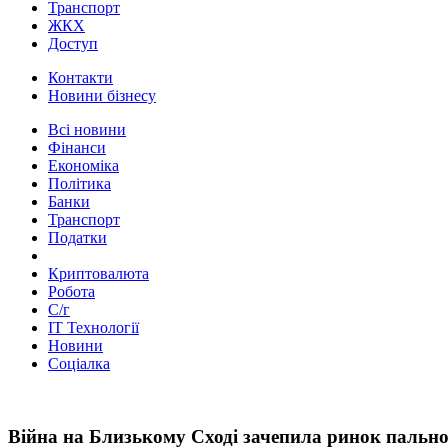
Транспорт
ЖКХ
Доступ
Контакти
Новини бізнесу
Всі новини
Фінанси
Економіка
Політика
Банки
Транспорт
Податки
Криптовалюта
Робота
С/г
ІТ Технології
Новини
Соціалка
Війна на Близькому Сході зачепила ринок пально