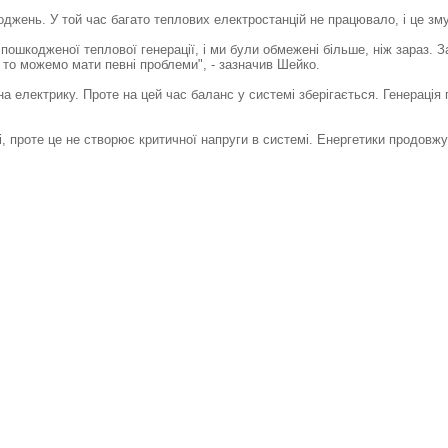
оджень. У той час багато теплових електростанцій не працювало, і це з
пошкодженої теплової генерації, і ми були обмежені більше, ніж зараз. З
 то можемо мати певні проблеми", - зазначив Шейко.
на електрику. Проте на цей час баланс у системі зберігається. Генераці
ті, проте це не створює критичної напруги в системі. Енергетики продо