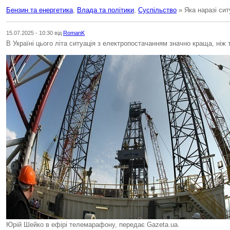
Бензин та енергетика
,
Влада та політики
,
Суспільство
» Яка наразі сит
15.07.2025 - 10:30 від
RomanK
В Україні цього літа ситуація з електропостачанням значно краща, ніж т
Юрій Шейко в ефірі телемарафону, передає Gazeta.ua.