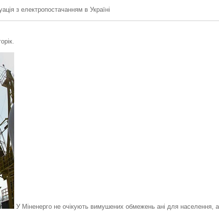
уація з електропостачанням в Україні
орік.
У Міненерго не очікують вимушених обмежень ані для населення, ан