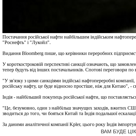
Постачання російської нафти найбільшим індійським нафтопере
"Роснефть" і "Лукойл".
Видання Bloomberg пише, що керівники переробних підприємс
У короткостроковій перспективі санкції означають, що замовленн
тепер будуть від інших постачальників. Спотові переговори по
"У зв'язку з цими санкціями індійські нафтопереробні компанії
російську нафту, це буде відносно простіше, ніж для Китаю", - с
Індія - найбільший покупець російської нафти, що поставляєтьс
"Це, безумовно, один з найбільш значущих заходів, вжитих СШ
зводиться до того, чи бояться Китай та Індія подальшої ескала
За даними аналітичної компанії Kpler, цього року Індія імпорту