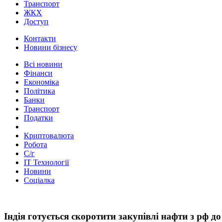
Транспорт
ЖКХ
Доступ
Контакти
Новини бізнесу
Всі новини
Фінанси
Економіка
Політика
Банки
Транспорт
Податки
Криптовалюта
Робота
С/г
ІТ Технології
Новини
Соціалка
Індія готується скоротити закупівлі нафти з рф д