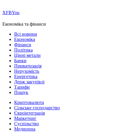
Х
FB
You
Економіка та фінанси
Всі новини
Економіка
Фінанси
Політика
Цінні метали
Банки
Приватизація
Нерухомість
Енергетика
Держ закупівлі
Тарифи
Пошук
Криптовалюта
Сільське господарство
Євроінтеграція
Маркетинг
Суспільство
Медицина