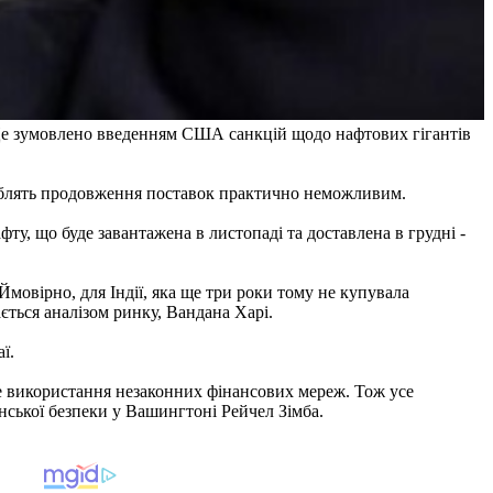
 Це зумовлено введенням США санкцій щодо нафтових гігантів
облять продовження поставок практично неможливим.
ту, що буде завантажена в листопаді та доставлена в грудні -
Ймовірно, для Індії, яка ще три роки тому не купувала
ається аналізом ринку, Вандана Харі.
ї.
е використання незаконних фінансових мереж. Тож усе
анської безпеки у Вашингтоні Рейчел Зімба.