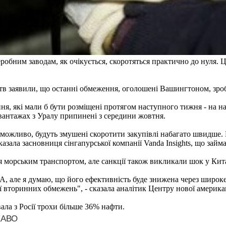
робним заводам, як очікується, скоротяться практично до нуля.
тв заявили, що останні обмеження, оголошені Вашингтоном, зр
я, які мали б бути розміщені протягом наступного тижня - на наф
 вантажах з Уралу припинені з середини жовтня.
, можливо, будуть змушені скоротити закупівлі набагато швидше. 
казала засновниця сінгапурської компанії Vanda Insights, що займ
я морським транспортом, але санкції також викликали шок у Кита
А, але я думаю, що його ефективність буде знижена через широк
ції вторинних обмежень", - сказала аналітик Центру нової америк
вала з Росії трохи більше 36% нафти.