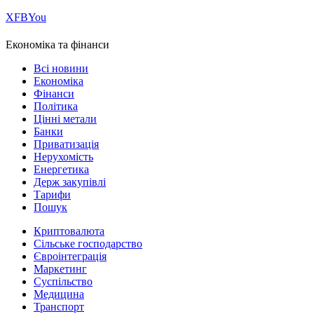
Х
FB
You
Економіка та фінанси
Всі новини
Економіка
Фінанси
Політика
Цінні метали
Банки
Приватизація
Нерухомість
Енергетика
Держ закупівлі
Тарифи
Пошук
Криптовалюта
Сільське господарство
Євроінтеграція
Маркетинг
Суспільство
Медицина
Транспорт