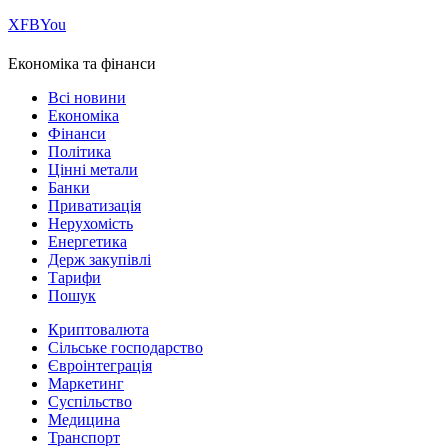
Х
FB
You
Економіка та фінанси
Всі новини
Економіка
Фінанси
Політика
Цінні метали
Банки
Приватизація
Нерухомість
Енергетика
Держ закупівлі
Тарифи
Пошук
Криптовалюта
Сільське господарство
Євроінтеграція
Маркетинг
Суспільство
Медицина
Транспорт