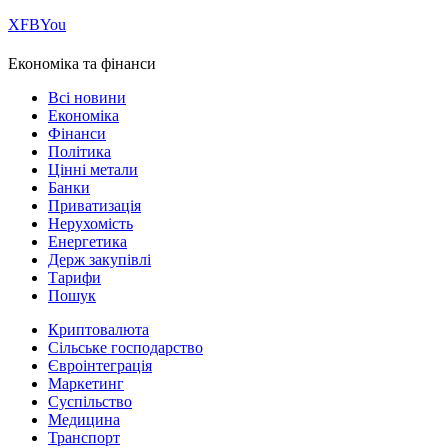
Х
FB
You
Економіка та фінанси
Всі новини
Економіка
Фінанси
Політика
Цінні метали
Банки
Приватизація
Нерухомість
Енергетика
Держ закупівлі
Тарифи
Пошук
Криптовалюта
Сільське господарство
Євроінтеграція
Маркетинг
Суспільство
Медицина
Транспорт