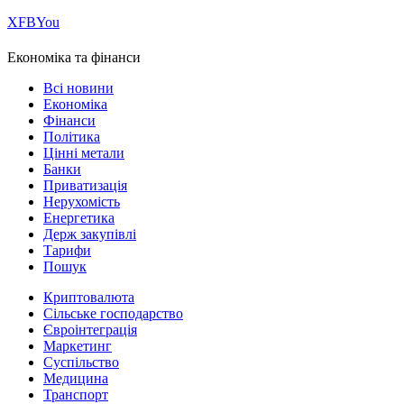
Х
FB
You
Економіка та фінанси
Всі новини
Економіка
Фінанси
Політика
Цінні метали
Банки
Приватизація
Нерухомість
Енергетика
Держ закупівлі
Тарифи
Пошук
Криптовалюта
Сільське господарство
Євроінтеграція
Маркетинг
Суспільство
Медицина
Транспорт