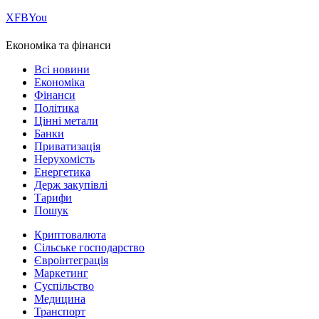
Х
FB
You
Економіка та фінанси
Всі новини
Економіка
Фінанси
Політика
Цінні метали
Банки
Приватизація
Нерухомість
Енергетика
Держ закупівлі
Тарифи
Пошук
Криптовалюта
Сільське господарство
Євроінтеграція
Маркетинг
Суспільство
Медицина
Транспорт