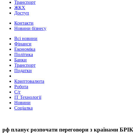
Транспорт
ЖКХ
Доступ
Контакти
Новини бізнесу
Всі новини
Фінанси
Економіка
Політика
Банки
Транспорт
Податки
Криптовалюта
Робота
С/г
ІТ Технології
Новини
Соціалка
рф планує розпочати переговори з країнами БРІ