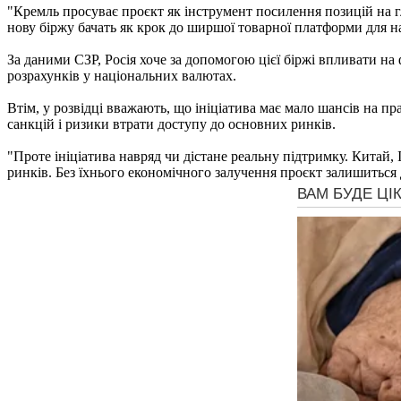
"Кремль просуває проєкт як інструмент посилення позицій на г
нову біржу бачать як крок до ширшої товарної платформи для наф
За даними СЗР, Росія хоче за допомогою цієї біржі впливати на
розрахунків у національних валютах.
Втім, у розвідці вважають, що ініціатива має мало шансів на пр
санкцій і ризики втрати доступу до основних ринків.
"Проте ініціатива навряд чи дістане реальну підтримку. Китай, 
ринків. Без їхнього економічного залучення проєкт залишиться 