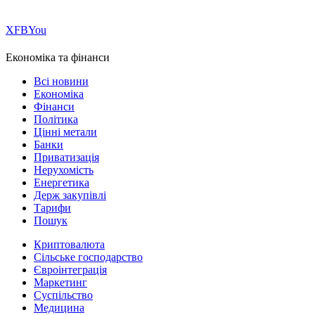
Х
FB
You
Економіка та фінанси
Всі новини
Економіка
Фінанси
Політика
Цінні метали
Банки
Приватизація
Нерухомість
Енергетика
Держ закупівлі
Тарифи
Пошук
Криптовалюта
Сільське господарство
Євроінтеграція
Маркетинг
Суспільство
Медицина