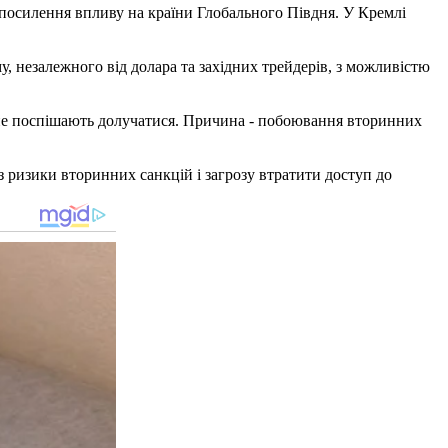
 посилення впливу на країни Глобального Півдня. У Кремлі
у, незалежного від долара та західних трейдерів, з можливістю
ія, не поспішають долучатися. Причина - побоювання вторинних
ез ризики вторинних санкцій і загрозу втратити доступ до