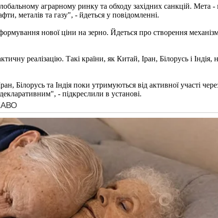
лобальному аграрному ринку та обходу західних санкцій. Мета -
ти, металів та газу", - йдеться у повідомленні.
 формування нової ціни на зерно. Йдеться про створення механізм
актичну реалізацію. Такі країни, як Китай, Іран, Білорусь і Інд
Іран, Білорусь та Індія поки утримуються від активної участі чер
декларативним", - підкреслили в установі.