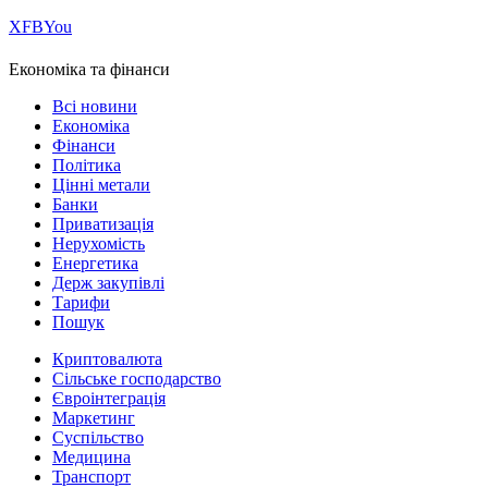
Х
FB
You
Економіка та фінанси
Всі новини
Економіка
Фінанси
Політика
Цінні метали
Банки
Приватизація
Нерухомість
Енергетика
Держ закупівлі
Тарифи
Пошук
Криптовалюта
Сільське господарство
Євроінтеграція
Маркетинг
Суспільство
Медицина
Транспорт