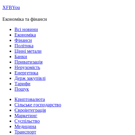
Х
FB
You
Економіка та фінанси
Всі новини
Економіка
Фінанси
Політика
Цінні метали
Банки
Приватизація
Нерухомість
Енергетика
Держ закупівлі
Тарифи
Пошук
Криптовалюта
Сільське господарство
Євроінтеграція
Маркетинг
Суспільство
Медицина
Транспорт