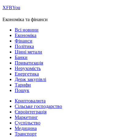
Х
FB
You
Економіка та фінанси
Всі новини
Економіка
Фінанси
Політика
Цінні метали
Банки
Приватизація
Нерухомість
Енергетика
Держ закупівлі
Тарифи
Пошук
Криптовалюта
Сільське господарство
Євроінтеграція
Маркетинг
Суспільство
Медицина
Транспорт