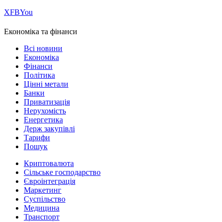
Х
FB
You
Економіка та фінанси
Всі новини
Економіка
Фінанси
Політика
Цінні метали
Банки
Приватизація
Нерухомість
Енергетика
Держ закупівлі
Тарифи
Пошук
Криптовалюта
Сільське господарство
Євроінтеграція
Маркетинг
Суспільство
Медицина
Транспорт