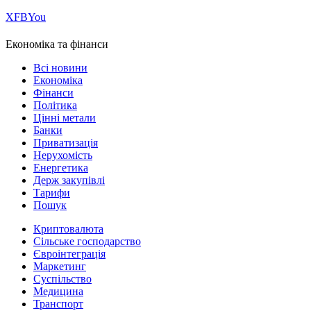
Х
FB
You
Економіка та фінанси
Всі новини
Економіка
Фінанси
Політика
Цінні метали
Банки
Приватизація
Нерухомість
Енергетика
Держ закупівлі
Тарифи
Пошук
Криптовалюта
Сільське господарство
Євроінтеграція
Маркетинг
Суспільство
Медицина
Транспорт