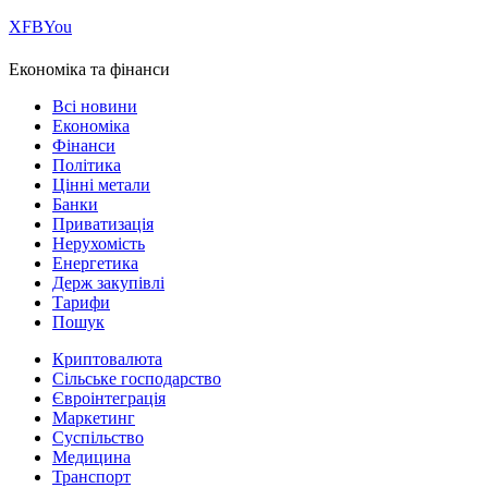
Х
FB
You
Економіка та фінанси
Всі новини
Економіка
Фінанси
Політика
Цінні метали
Банки
Приватизація
Нерухомість
Енергетика
Держ закупівлі
Тарифи
Пошук
Криптовалюта
Сільське господарство
Євроінтеграція
Маркетинг
Суспільство
Медицина
Транспорт