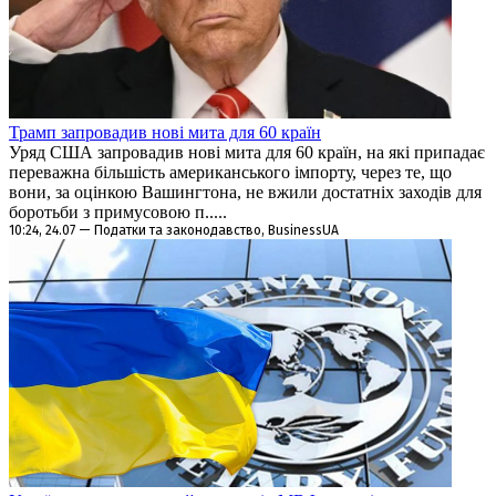
Трамп запровадив нові мита для 60 країн
Уряд США запровадив нові мита для 60 країн, на які припадає
переважна більшість американського імпорту, через те, що
вони, за оцінкою Вашингтона, не вжили достатніх заходів для
боротьби з примусовою п.....
10:24, 24.07 — Податки та законодавство, BusinessUA