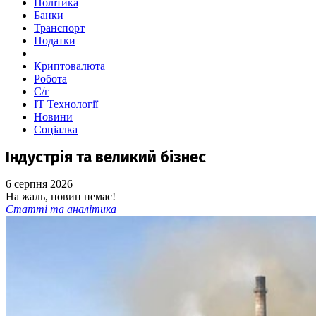
Політика
Банки
Транспорт
Податки
Криптовалюта
Робота
С/г
ІТ Технології
Новини
Соціалка
Індустрія та великий бізнес
6 серпня 2026
На жаль, новин немає!
Статті та аналітика