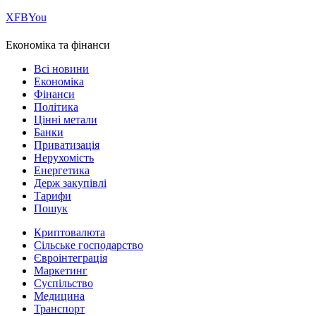
Х
FB
You
Економіка та фінанси
Всі новини
Економіка
Фінанси
Політика
Цінні метали
Банки
Приватизація
Нерухомість
Енергетика
Держ закупівлі
Тарифи
Пошук
Криптовалюта
Сільське господарство
Євроінтеграція
Маркетинг
Суспільство
Медицина
Транспорт