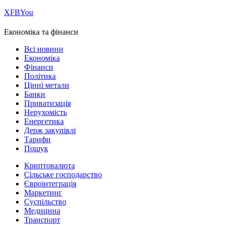
Х
FB
You
Економіка та фінанси
Всі новини
Економіка
Фінанси
Політика
Цінні метали
Банки
Приватизація
Нерухомість
Енергетика
Держ закупівлі
Тарифи
Пошук
Криптовалюта
Сільське господарство
Євроінтеграція
Маркетинг
Суспільство
Медицина
Транспорт