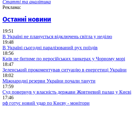
Статті та аналітика
Реклама:
Останні новини
19:51
В Україні не планується відключень світла у неділю
19:48
В Україні сьогодні паралізований рух поїздів
18:56
Київ не битиме по неросійських танкерах у Чорному морі
18:47
Зеленський прокоментував ситуацію в енергетиці України
18:02
Міжнародні резерви України почали танути
17:59
Суд повернув у власність держави Жовтневий палац у Києві
17:46
рф готує новий удар по Києву - монітори