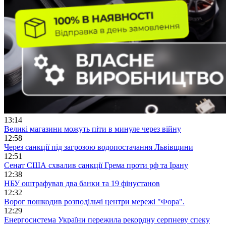
13:14
Великі магазини можуть піти в минуле через війну
12:58
Через санкції під загрозою водопостачання Львівщини
12:51
Сенат США схвалив санкції Грема проти рф та Ірану
12:38
НБУ оштрафував два банки та 19 фінустанов
12:32
Ворог пошкодив розподільчі центри мережі "Фора".
12:29
Енергосистема України пережила рекордну серпневу спеку