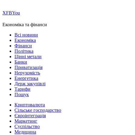
Х
FB
You
Економіка та фінанси
Всі новини
Економіка
Фінанси
Політика
Цінні метали
Банки
Приватизація
Нерухомість
Енергетика
Держ закупівлі
Тарифи
Пошук
Криптовалюта
Сільське господарство
Євроінтеграція
Маркетинг
Суспільство
Медицина