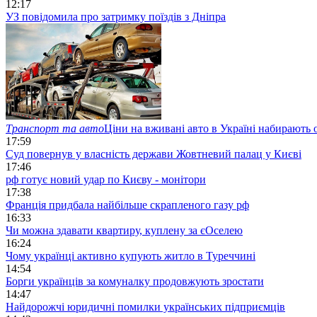
12:17
УЗ повідомила про затримку поїздів з Дніпра
Транспорт та авто
Ціни на вживані авто в Україні набирають 
17:59
Суд повернув у власність держави Жовтневий палац у Києві
17:46
рф готує новий удар по Києву - монітори
17:38
Франція придбала найбільше скрапленого газу рф
16:33
Чи можна здавати квартиру, куплену за єОселею
16:24
Чому українці активно купують житло в Туреччині
14:54
Борги українців за комуналку продовжують зростати
14:47
Найдорожчі юридичні помилки українських підприємців