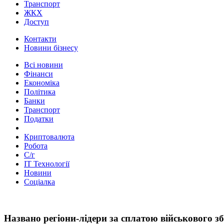
Транспорт
ЖКХ
Доступ
Контакти
Новини бізнесу
Всі новини
Фінанси
Економіка
Політика
Банки
Транспорт
Податки
Криптовалюта
Робота
С/г
ІТ Технології
Новини
Соціалка
Названо регіони-лідери за сплатою військового з