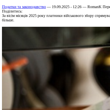
Податки та законодавство
— 19.09.2025 - 12:26 —
RomanK
Пере
Поділитись:
За вісім місяців 2025 року платники військового збору спрямува
більше.