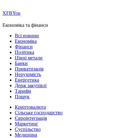
Х
FB
You
Економіка та фінанси
Всі новини
Економіка
Фінанси
Політика
Цінні метали
Банки
Приватизація
Нерухомість
Енергетика
Держ закупівлі
Тарифи
Пошук
Криптовалюта
Сільське господарство
Євроінтеграція
Маркетинг
Суспільство
Медицина