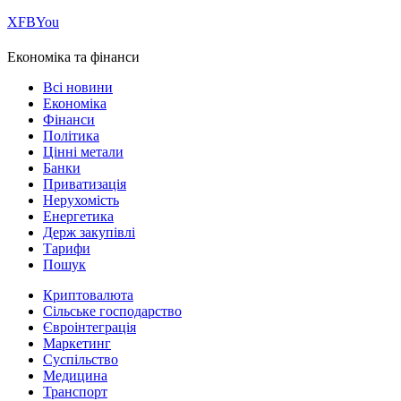
Х
FB
You
Економіка та фінанси
Всі новини
Економіка
Фінанси
Політика
Цінні метали
Банки
Приватизація
Нерухомість
Енергетика
Держ закупівлі
Тарифи
Пошук
Криптовалюта
Сільське господарство
Євроінтеграція
Маркетинг
Суспільство
Медицина
Транспорт