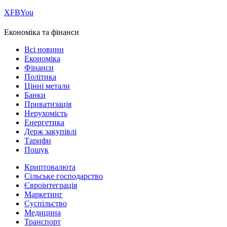
Х
FB
You
Економіка та фінанси
Всі новини
Економіка
Фінанси
Політика
Цінні метали
Банки
Приватизація
Нерухомість
Енергетика
Держ закупівлі
Тарифи
Пошук
Криптовалюта
Сільське господарство
Євроінтеграція
Маркетинг
Суспільство
Медицина
Транспорт