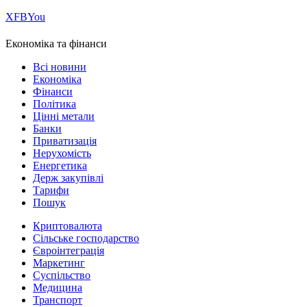
Х
FB
You
Економіка та фінанси
Всі новини
Економіка
Фінанси
Політика
Цінні метали
Банки
Приватизація
Нерухомість
Енергетика
Держ закупівлі
Тарифи
Пошук
Криптовалюта
Сільське господарство
Євроінтеграція
Маркетинг
Суспільство
Медицина
Транспорт