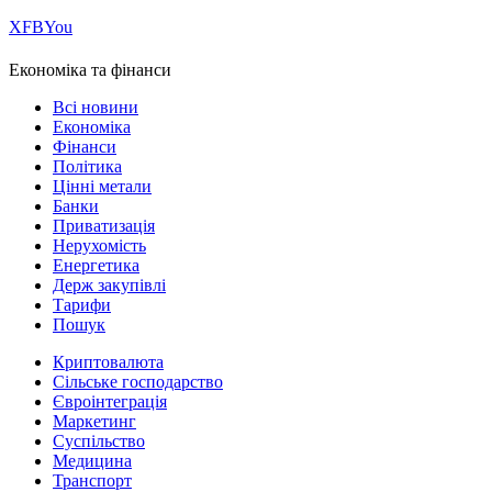
Х
FB
You
Економіка та фінанси
Всі новини
Економіка
Фінанси
Політика
Цінні метали
Банки
Приватизація
Нерухомість
Енергетика
Держ закупівлі
Тарифи
Пошук
Криптовалюта
Сільське господарство
Євроінтеграція
Маркетинг
Суспільство
Медицина
Транспорт