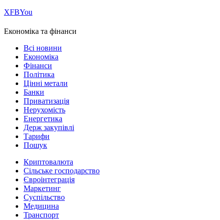
Х
FB
You
Економіка та фінанси
Всі новини
Економіка
Фінанси
Політика
Цінні метали
Банки
Приватизація
Нерухомість
Енергетика
Держ закупівлі
Тарифи
Пошук
Криптовалюта
Сільське господарство
Євроінтеграція
Маркетинг
Суспільство
Медицина
Транспорт