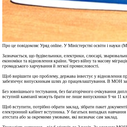
Про це повідомляє Уряд online. У Міністерстві освіти і науки 
Зазначається, що будівельники, електрики, слюсарі, зварювальник
економіки та відновлення країни. Через війну та масову міграц
громадського харчування й легкої промисловості.
Щоб вирішити цю проблему, держава інвестує у відновлення пре
забезпечує випускникам шлях до працевлаштування. В МОН заз
Без зовнішнього тестування, без багаторічного очікування дипло
вступній кампанії можуть брати не лише випускники 9 чи 11 кла
Щоб вступити, потрібно обрати заклад, зібрати пакет документів 
електронний кабінет вступника. У багатьох випадках навчання 
атестата або за окремими умовами, які визначає сам заклад.