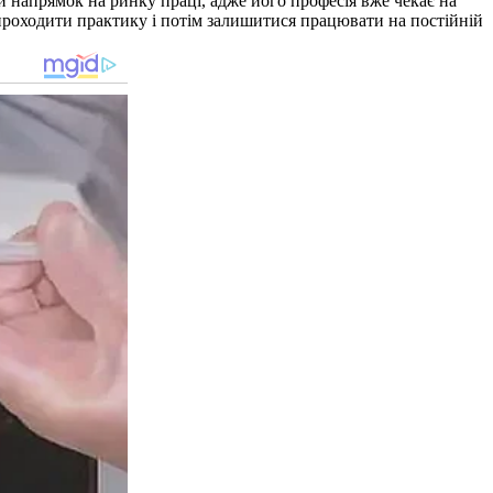
й напрямок на ринку праці, адже його професія вже чекає на
 проходити практику і потім залишитися працювати на постійній