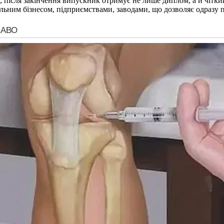
Н, після закінчення випускник отримує не лише диплом, а й чітки
альним бізнесом, підприємствами, заводами, що дозволяє одразу