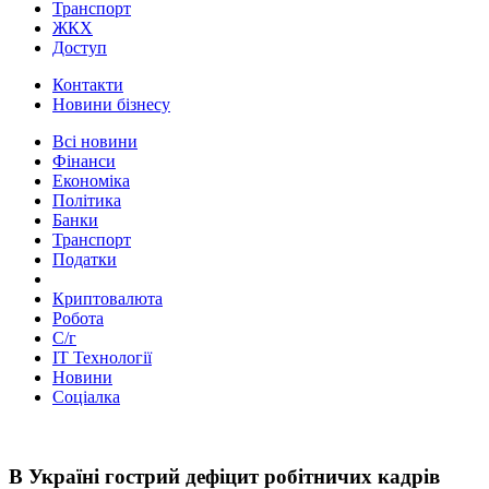
Транспорт
ЖКХ
Доступ
Контакти
Новини бізнесу
Всі новини
Фінанси
Економіка
Політика
Банки
Транспорт
Податки
Криптовалюта
Робота
С/г
ІТ Технології
Новини
Соціалка
В Україні гострий дефіцит робітничих кадрів