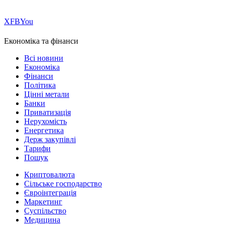
Х
FB
You
Економіка та фінанси
Всі новини
Економіка
Фінанси
Політика
Цінні метали
Банки
Приватизація
Нерухомість
Енергетика
Держ закупівлі
Тарифи
Пошук
Криптовалюта
Сільське господарство
Євроінтеграція
Маркетинг
Суспільство
Медицина