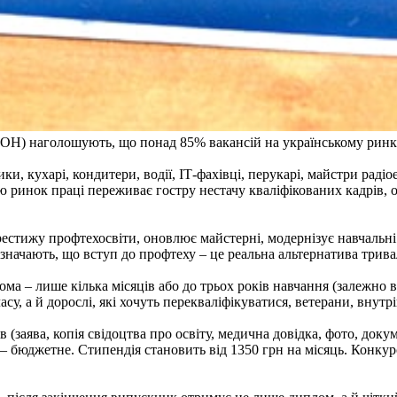
(МОН) наголошують, що понад 85% вакансій на українському ринку
и, кухарі, кондитери, водії, ІТ-фахівці, перукарі, майстри радіо
ію ринок праці переживає гостру нестачу кваліфікованих кадрів, 
стижу профтехосвіти, оновлює майстерні, модернізує навчальні 
начають, що вступ до профтеху – це реальна альтернатива трив
ма – лише кілька місяців або до трьох років навчання (залежно в
су, а й дорослі, які хочуть перекваліфікуватися, ветерани, внут
(заява, копія свідоцтва про освіту, медична довідка, фото, докуме
– бюджетне. Стипендія становить від 1350 грн на місяць. Конкур