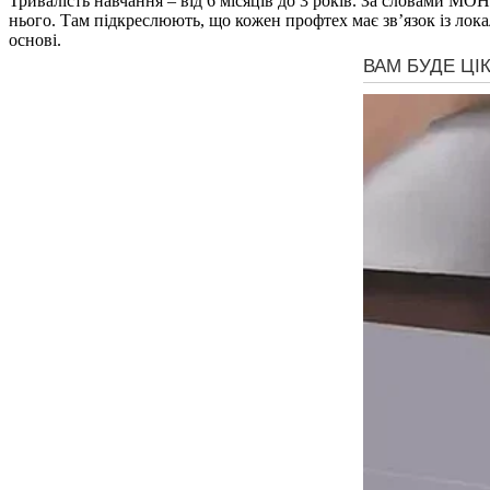
Тривалість навчання – від 6 місяців до 3 років. За словами МО
нього. Там підкреслюють, що кожен профтех має зв’язок із лок
основі.