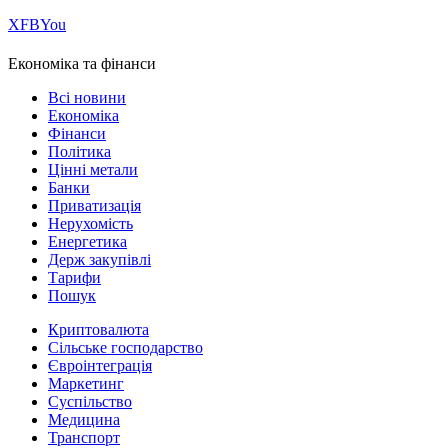
Х
FB
You
Економіка та фінанси
Всі новини
Економіка
Фінанси
Політика
Цінні метали
Банки
Приватизація
Нерухомість
Енергетика
Держ закупівлі
Тарифи
Пошук
Криптовалюта
Сільське господарство
Євроінтеграція
Маркетинг
Суспільство
Медицина
Транспорт