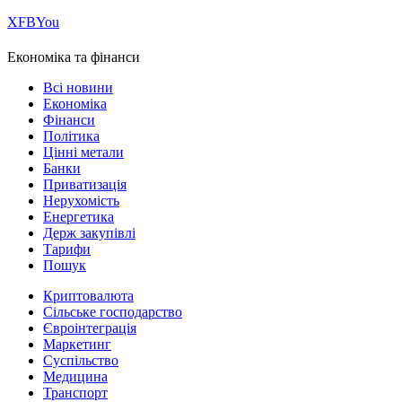
Х
FB
You
Економіка та фінанси
Всі новини
Економіка
Фінанси
Політика
Цінні метали
Банки
Приватизація
Нерухомість
Енергетика
Держ закупівлі
Тарифи
Пошук
Криптовалюта
Сільське господарство
Євроінтеграція
Маркетинг
Суспільство
Медицина
Транспорт