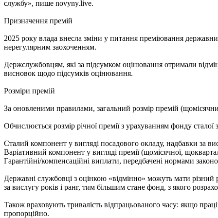
службу», пише novyny.live.
Призначення премій
2025 року влада внесла зміни у питання преміювання державних
нерегулярним заохоченням.
Держслужбовцям, які за підсумком оцінювання отримали відмінну
висновок щодо підсумків оцінювання.
Розміри премій
За оновленими правилами, загальний розмір премій (щомісячни
Обчислюється розмір річної премії з урахуванням фонду сталої 
Сталий компонент у вигляді посадового окладу, надбавки за вис
Варіативний компонент у вигляді премії (щомісячної, щокварталь
Гарантійні/компенсаційні виплати, передбачені нормами законо
Державні службовці з оцінкою «відмінно» можуть мати різний ро
за вислугу років і ранг, тим більшим стане фонд, з якого розра
Також враховують тривалість відпрацьованого часу: якщо праців
пропорційно.