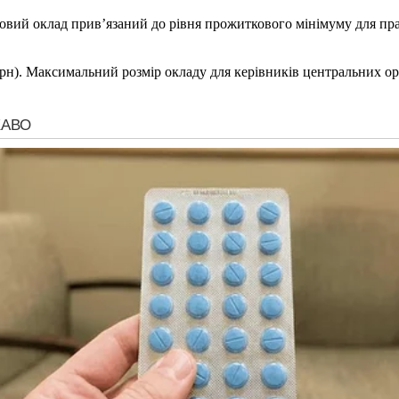
довий оклад прив’язаний до рівня прожиткового мінімуму для пр
 грн). Максимальний розмір окладу для керівників центральних о