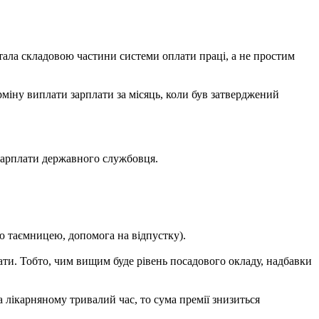
тала складовою частини системи оплати праці, а не простим
рміну виплати зарплати за місяць, коли був затверджений
зарплати державного службовця.
ю таємницею, допомога на відпустку).
лати. Тобто, чим вищим буде рівень посадового окладу, надбавки
 лікарняному тривалий час, то сума премії знизиться