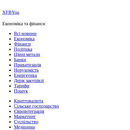
Х
FB
You
Економіка та фінанси
Всі новини
Економіка
Фінанси
Політика
Цінні метали
Банки
Приватизація
Нерухомість
Енергетика
Держ закупівлі
Тарифи
Пошук
Криптовалюта
Сільське господарство
Євроінтеграція
Маркетинг
Суспільство
Медицина