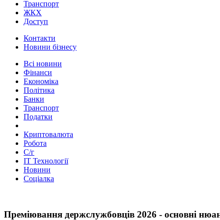
Транспорт
ЖКХ
Доступ
Контакти
Новини бізнесу
Всі новини
Фінанси
Економіка
Політика
Банки
Транспорт
Податки
Криптовалюта
Робота
С/г
ІТ Технології
Новини
Соціалка
Преміювання держслужбовців 2026 - основні нюа