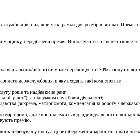
 службовців, надавши чіткі рамки для розмірів виплат. Премія с
 оцінку, передбачена премія. Виплачувати її слід не пізніше те
х/квартальних/річної) не може перевищувати 30% фонду сталої 
зарплати держслужбовця, в яку входять такі компоненти:
лугу років та надбавки за ранг;
ної, річної) за підсумком службової діяльності;
давства (зокрема, матдопомога, компенсація за роботу з державо
змір премії, адже вона залежить від індивідуальної сталої зарп
ховують премію.
ник перебував у відпустці без збереження заробітної плати чи на