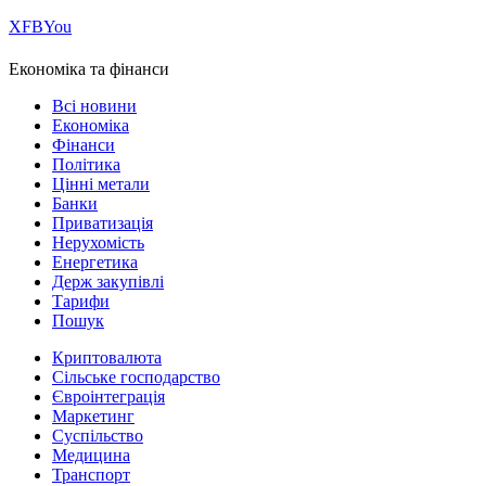
Х
FB
You
Економіка та фінанси
Всі новини
Економіка
Фінанси
Політика
Цінні метали
Банки
Приватизація
Нерухомість
Енергетика
Держ закупівлі
Тарифи
Пошук
Криптовалюта
Сільське господарство
Євроінтеграція
Маркетинг
Суспільство
Медицина
Транспорт