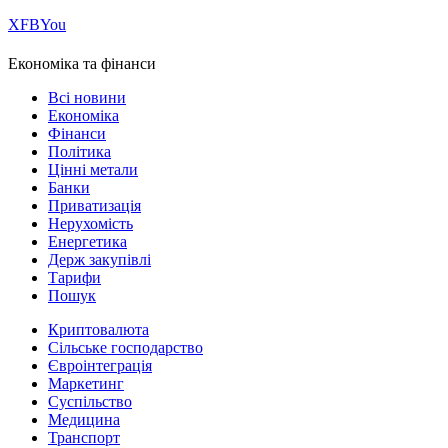
Х
FB
You
Економіка та фінанси
Всі новини
Економіка
Фінанси
Політика
Цінні метали
Банки
Приватизація
Нерухомість
Енергетика
Держ закупівлі
Тарифи
Пошук
Криптовалюта
Сільське господарство
Євроінтеграція
Маркетинг
Суспільство
Медицина
Транспорт