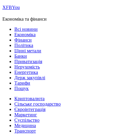
Х
FB
You
Економіка та фінанси
Всі новини
Економіка
Фінанси
Політика
Цінні метали
Банки
Приватизація
Нерухомість
Енергетика
Держ закупівлі
Тарифи
Пошук
Криптовалюта
Сільське господарство
Євроінтеграція
Маркетинг
Суспільство
Медицина
Транспорт