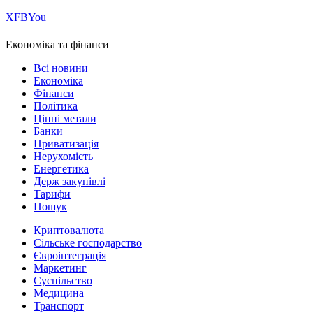
Х
FB
You
Економіка та фінанси
Всі новини
Економіка
Фінанси
Політика
Цінні метали
Банки
Приватизація
Нерухомість
Енергетика
Держ закупівлі
Тарифи
Пошук
Криптовалюта
Сільське господарство
Євроінтеграція
Маркетинг
Суспільство
Медицина
Транспорт