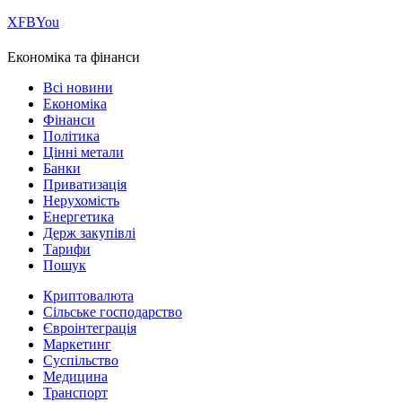
Х
FB
You
Економіка та фінанси
Всі новини
Економіка
Фінанси
Політика
Цінні метали
Банки
Приватизація
Нерухомість
Енергетика
Держ закупівлі
Тарифи
Пошук
Криптовалюта
Сільське господарство
Євроінтеграція
Маркетинг
Суспільство
Медицина
Транспорт