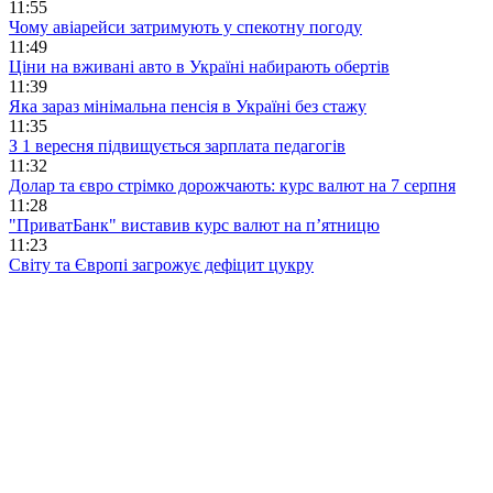
11:55
Чому авіарейси затримують у спекотну погоду
11:49
Ціни на вживані авто в Україні набирають обертів
11:39
Яка зараз мінімальна пенсія в Україні без стажу
11:35
З 1 вересня підвищується зарплата педагогів
11:32
Долар та євро стрімко дорожчають: курс валют на 7 серпня
11:28
"ПриватБанк" виставив курс валют на п’ятницю
11:23
Світу та Європі загрожує дефіцит цукру