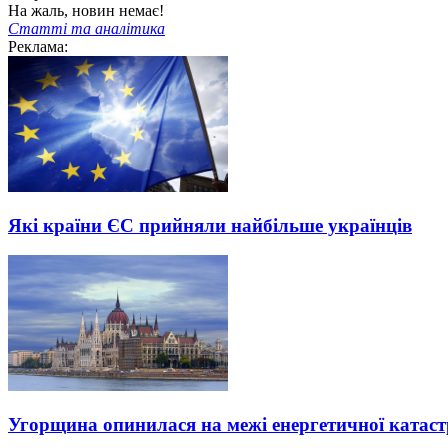
На жаль, новин немає!
Статті та аналітика
Реклама:
Які країни ЄС прийняли найбільше українців
Угорщина опинилася на межі енергетичної катас