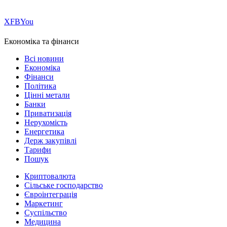
Х
FB
You
Економіка та фінанси
Всі новини
Економіка
Фінанси
Політика
Цінні метали
Банки
Приватизація
Нерухомість
Енергетика
Держ закупівлі
Тарифи
Пошук
Криптовалюта
Сільське господарство
Євроінтеграція
Маркетинг
Суспільство
Медицина