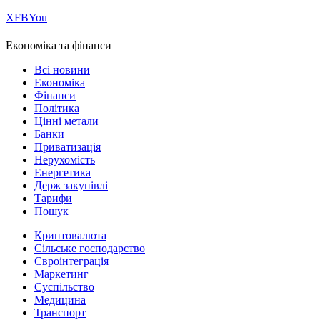
Х
FB
You
Економіка та фінанси
Всі новини
Економіка
Фінанси
Політика
Цінні метали
Банки
Приватизація
Нерухомість
Енергетика
Держ закупівлі
Тарифи
Пошук
Криптовалюта
Сільське господарство
Євроінтеграція
Маркетинг
Суспільство
Медицина
Транспорт