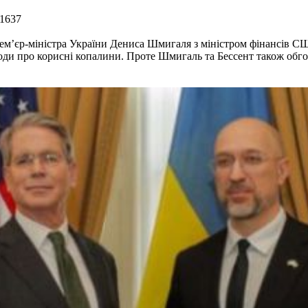
 1637
рем’єр-міністра України Дениса Шмигаля з міністром фінансів 
оди про корисні копалини. Проте Шмигаль та Бессент також обго