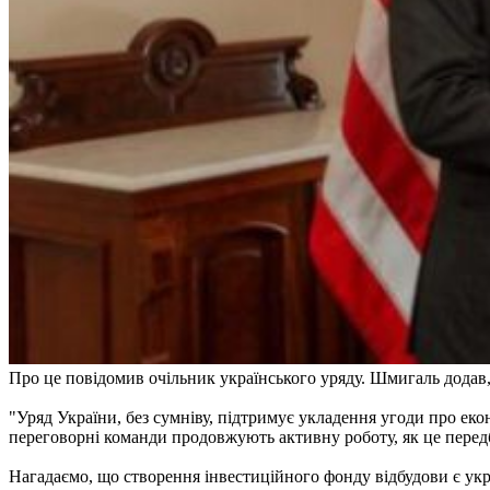
Про це повідомив очільник українського уряду. Шмигаль додав
"Уряд України, без сумніву, підтримує укладення угоди про ек
переговорні команди продовжують активну роботу, як це перед
Нагадаємо, що створення інвестиційного фонду відбудови є ук