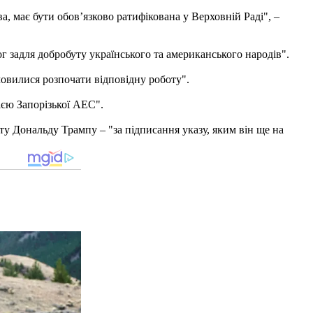
, має бути обов’язково ратифікована у Верховній Раді", –
г задля добробуту українського та американського народів".
мовилися розпочати відповідну роботу".
ією Запорізької АЕС".
 Дональду Трампу – "за підписання указу, яким він ще на