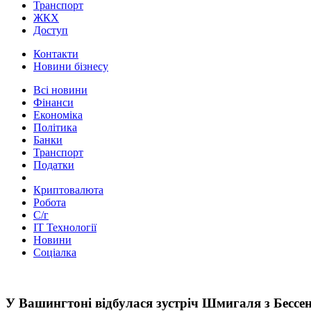
Транспорт
ЖКХ
Доступ
Контакти
Новини бізнесу
Всі новини
Фінанси
Економіка
Політика
Банки
Транспорт
Податки
Криптовалюта
Робота
С/г
ІТ Технології
Новини
Соціалка
У Вашингтоні відбулася зустріч Шмигаля з Бессе