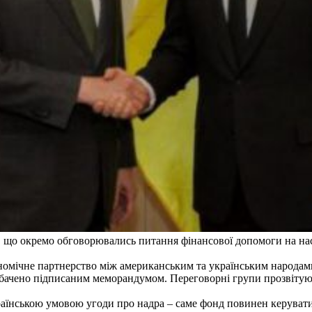
, що окремо обговорювались питання фінансової допомоги на на
ономічне партнерство між американським та українським народам
бачено підписаним меморандумом. Переговорні групи прозвітують 
раїнською умовою угоди про надра – саме фонд повинен керувати