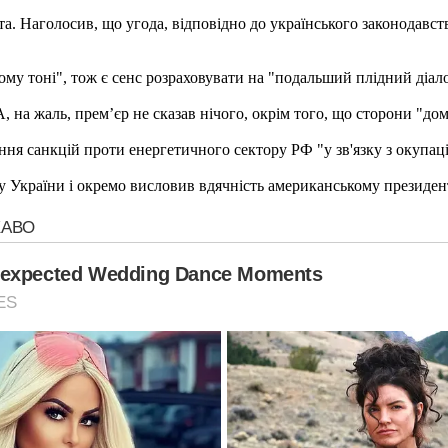
 Наголосив, що угода, відповідно до українського законодавства
му тоні", тож є сенс розраховувати на "подальший плідний діало
 на жаль, прем’єр не сказав нічого, окрім того, що сторони "до
ння санкцій проти енергетичного сектору РФ "у зв'язку з окупац
України і окремо висловив вдячність американському президенту