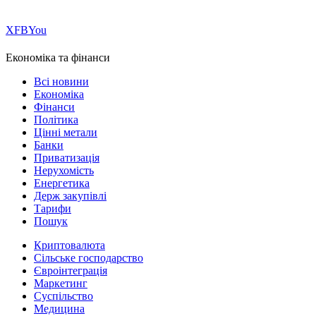
Х
FB
You
Економіка та фінанси
Всі новини
Економіка
Фінанси
Політика
Цінні метали
Банки
Приватизація
Нерухомість
Енергетика
Держ закупівлі
Тарифи
Пошук
Криптовалюта
Сільське господарство
Євроінтеграція
Маркетинг
Суспільство
Медицина