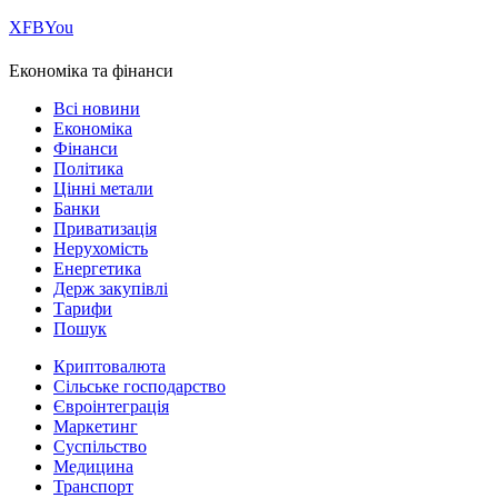
Х
FB
You
Економіка та фінанси
Всі новини
Економіка
Фінанси
Політика
Цінні метали
Банки
Приватизація
Нерухомість
Енергетика
Держ закупівлі
Тарифи
Пошук
Криптовалюта
Сільське господарство
Євроінтеграція
Маркетинг
Суспільство
Медицина
Транспорт